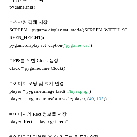
pygame.init()
# 스크린 객체 저장
SCREEN = pygame.display.set_mode((SCREEN_WIDTH, SC
REEN_HEIGHT))
pygame.display.set_caption(
"pygame test"
)
# FPS를 위한 Clock 생성
clock = pygame.time.Clock()
# 이미지 로딩 및 크기 변경
player = pygame.image.load(
"Player.png"
)
player = pygame.transform.scale(player, (
40
,
102
))
# 이미지의 Rect 정보를 저장
player_Rect = player.get_rect()