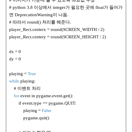
# 이미지가 가운데 올 수 있도록 좌표값 수정
# python 3.8 이상에서 integer가 필요한 곳에 float가 들어가
면 DeprecationWarning이 나옴.
# 따라서 round() 처리를 해준다.
player_Rect.centerx = round(SCREEN_WIDTH / 2)
player_Rect.centery = round(SCREEN_HEIGHT / 2)
dx = 0
dy = 0
playing =
True
while
playing:
# 이벤트 처리
for
event in pygame.event.get():
if event.type == pygame.QUIT:
playing =
False
pygame.quit()