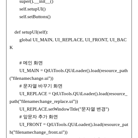
super().__init__()
self.setupUI()
self.setButtons()
def setupUI(self):
global UI_MAIN, UI_REPLACE, UI_FRONT, UI_BAC
K
# 메인 화면
UI_MAIN = QtUiTools.QUiLoader().load(resource_path
("filenamechange.ui"))
# 문자열 바꾸기 화면
UI_REPLACE = QtUiTools.QUiLoader().load(resource_
path("filenamechange_replace.ui"))
UI_REPLACE.setWindowTitle("문자열 변경")
# 앞문자 추가 화면
UI_FRONT = QtUiTools.QUiLoader().load(resource_pat
h("filenamechange_front.ui"))