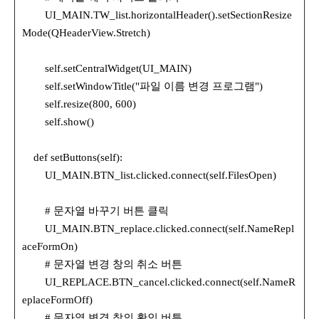
UI_MAIN.TW_list.horizontalHeader().setSectionResize
Mode(QHeaderView.Stretch)
self.setCentralWidget(UI_MAIN)
self.setWindowTitle("파일 이름 변경 프로그램")
self.resize(800, 600)
self.show()
def setButtons(self):
UI_MAIN.BTN_list.clicked.connect(self.FilesOpen)
# 문자열 바꾸기 버튼 클릭
UI_MAIN.BTN_replace.clicked.connect(self.NameRepl
aceFormOn)
# 문자열 변경 창의 취소 버튼
UI_REPLACE.BTN_cancel.clicked.connect(self.NameR
eplaceFormOff)
# 문자열 변경 창의 확인 버튼