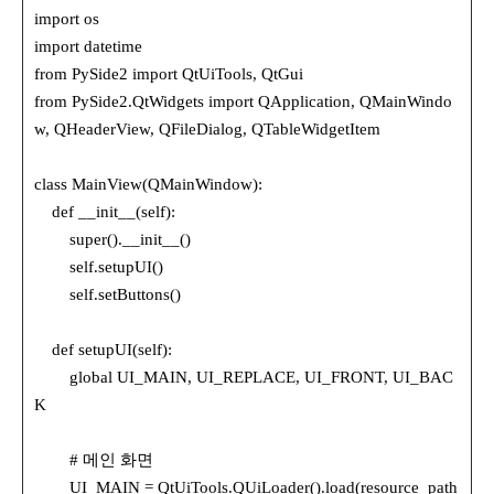
import os
import datetime
from PySide2 import QtUiTools, QtGui
from PySide2.QtWidgets import QApplication, QMainWindo
w, QHeaderView, QFileDialog, QTableWidgetItem
class MainView(QMainWindow):
def __init__(self):
super().__init__()
self.setupUI()
self.setButtons()
def setupUI(self):
global UI_MAIN, UI_REPLACE, UI_FRONT, UI_BAC
K
# 메인 화면
UI_MAIN = QtUiTools.QUiLoader().load(resource_path