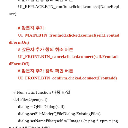
UI_REPLACE.BTN_confirm.clicked.connect(NameRepl
ace)
# 앞문자 추가
UI_MAIN.BTN_frontadd.clicked.connect(self.Frontad
dFormOn)
# 앞문자 추가 창의 취소 버튼
UI_FRONT.BTN_cancel.clicked.connect(self.Frontad
dFormOff)
# 앞문자 추가 창의 확인 버튼
UI_FRONT.BTN_confirm.clicked.connect(Frontadd)
# Non static function 다중 파일
def FilesOpen(self):
dialog = QFileDialog(self)
dialog.setFileMode(QFileDialog.ExistingFiles)
dialog.setNameFilter(self.tr("Images (*.png *.xpm *.jpg
*.gif);; All Files(*.*)"))