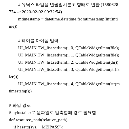
# 유닉스 타임을 년월일시분초 형태로 변환 (1580628
774 -> 2020-02-02 00:32:54
)
mtimestamp = datetime.datetime.fromtimestamp(int(mti
me))
# 테이블 아이템 입력
UI_MAIN.TW_list.setItem(i, 0, QTableWidgetItem(file))
UI_MAIN.TW_list.setItem(i, 1, QTableWidgetItem(file))
UI_MAIN.TW_list.setItem(i, 2, QTableWidgetItem(dir))
UI_MAIN.TW_list.setItem(i, 3, QTableWidgetItem(str(fs
ize)))
UI_MAIN.TW_list.setItem(i, 4, QTableWidgetItem(str(m
timestamp)))
# 파일 경로
# pyinstaller로 원파일로 압축할때 경로 필요함
def resource_path(relative_path):
if hasattr(sys, '_MEIPASS'):