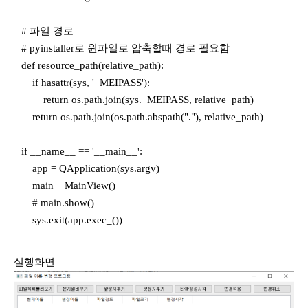
# 파일 경로
# pyinstaller로 원파일로 압축할때 경로 필요함
def resource_path(relative_path):
if hasattr(sys, '_MEIPASS'):
return os.path.join(sys._MEIPASS, relative_path)
return os.path.join(os.path.abspath("."), relative_path)
if __name__ == '__main__':
app = QApplication(sys.argv)
main = MainView()
# main.show()
sys.exit(app.exec_())
실행화면