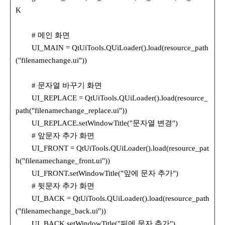
K
# 메인 화면
UI_MAIN = QtUiTools.QUiLoader().load(resource_path
("filenamechange.ui"))
# 문자열 바꾸기 화면
UI_REPLACE = QtUiTools.QUiLoader().load(resource_
path("filenamechange_replace.ui"))
UI_REPLACE.setWindowTitle("문자열 변경")
# 앞문자 추가 화면
UI_FRONT = QtUiTools.QUiLoader().load(resource_pat
h("filenamechange_front.ui"))
UI_FRONT.setWindowTitle("앞에 문자 추가")
# 뒷문자 추가 화면
UI_BACK = QtUiTools.QUiLoader().load(resource_path
("filenamechange_back.ui"))
UI_BACK.setWindowTitle("뒤에 문자 추가")