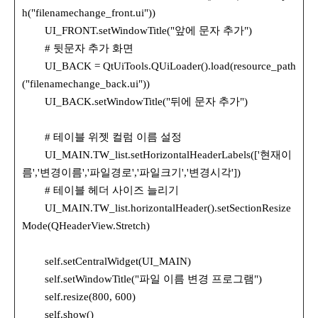
h("filenamechange_front.ui"))
UI_FRONT.setWindowTitle("앞에 문자 추가")
# 뒷문자 추가 화면
UI_BACK = QtUiTools.QUiLoader().load(resource_path
("filenamechange_back.ui"))
UI_BACK.setWindowTitle("뒤에 문자 추가")
# 테이블 위젯 컬럼 이름 설정
UI_MAIN.TW_list.setHorizontalHeaderLabels(['현재이
름','변경이름','파일경로','파일크기','변경시각'])
# 테이블 헤더 사이즈 늘리기
UI_MAIN.TW_list.horizontalHeader().setSectionResize
Mode(QHeaderView.Stretch)
self.setCentralWidget(UI_MAIN)
self.setWindowTitle("파일 이름 변경 프로그램")
self.resize(800, 600)
self.show()