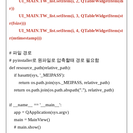
UI_MAIN.TW_list.setItem(i, 2, QTableWidgetItem(di
r))
UI_MAIN.TW_list.setItem(i, 3, QTableWidgetItem(st
r(fsize)))
UI_MAIN.TW_list.setItem(i, 4, QTableWidgetItem(st
r(mtimestamp)))
# 파일 경로
# pyinstaller로 원파일로 압축할때 경로 필요함
def resource_path(relative_path):
if hasattr(sys, '_MEIPASS'):
return os.path.join(sys._MEIPASS, relative_path)
return os.path.join(os.path.abspath("."), relative_path)
if __name__ == '__main__':
app = QApplication(sys.argv)
main = MainView()
# main.show()