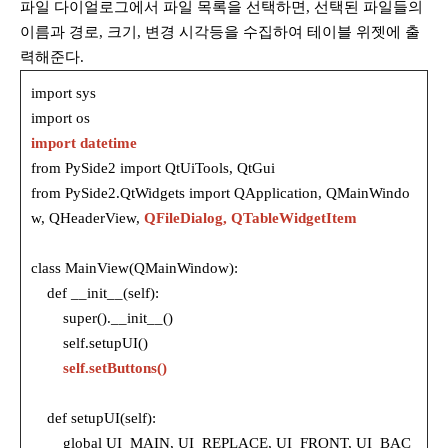
파일 다이얼로그에서 파일 목록을 선택하면, 선택된 파일들의
이름과 경로, 크기, 변경 시각등을 수집하여 테이블 위젯에 출
력해준다.
import sys
import os
import datetime
from PySide2 import QtUiTools, QtGui
from PySide2.QtWidgets import QApplication, QMainWindo
w, QHeaderView,
QFileDialog, QTableWidgetItem
class MainView(QMainWindow):
def __init__(self):
super().__init__()
self.setupUI()
self.setButtons()
def setupUI(self):
global UI_MAIN, UI_REPLACE, UI_FRONT, UI_BAC