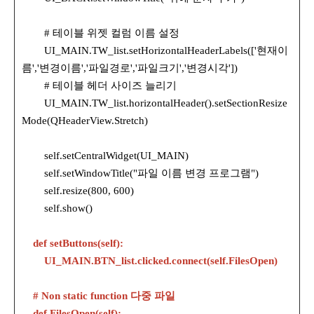
# 테이블 위젯 컬럼 이름 설정
UI_MAIN.TW_list.setHorizontalHeaderLabels(['현재이
름','변경이름','파일경로','파일크기','변경시각'])
# 테이블 헤더 사이즈 늘리기
UI_MAIN.TW_list.horizontalHeader().setSectionResize
Mode(QHeaderView.Stretch)
self.setCentralWidget(UI_MAIN)
self.setWindowTitle("파일 이름 변경 프로그램")
self.resize(800, 600)
self.show()
def setButtons(self):
UI_MAIN.BTN_list.clicked.connect(self.FilesOpen)
# Non static function 다중 파일
def FilesOpen(self):