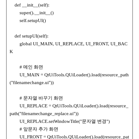
def __init__(self):
super().__init__()
self.setupUI()
def setupUI(self):
global UI_MAIN, UI_REPLACE, UI_FRONT, UI_BAC
K
# 메인 화면
UI_MAIN = QtUiTools.QUiLoader().load(resource_path
("filenamechange.ui"))
# 문자열 바꾸기 화면
UI_REPLACE = QtUiTools.QUiLoader().load(resource_
path("filenamechange_replace.ui"))
UI_REPLACE.setWindowTitle("문자열 변경")
# 앞문자 추가 화면
UI_FRONT = QtUiTools.QUiLoader().load(resource_pat