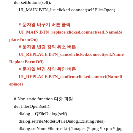
def setButtons(self):
UI_MAIN.BTN_list.clicked.connect(self.FilesOpen)
# 문자열 바꾸기 버튼 클릭
UI_MAIN.BTN_replace.clicked.connect(self.NameRe
placeFormOn)
# 문자열 변경 창의 취소 버튼
UI_REPLACE.BTN_cancel.clicked.connect(self.Name
ReplaceFormOff)
# 문자열 변경 창의 확인 버튼
UI_REPLACE.BTN_confirm.clicked.connect(NameR
eplace)
# Non static function 다중 파일
def FilesOpen(self):
dialog = QFileDialog(self)
dialog.setFileMode(QFileDialog.ExistingFiles)
dialog.setNameFilter(self.tr("Images (*.png *.xpm *.jpg