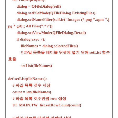
dialog = QFileDialog(self)
dialog.setFileMode(QFileDialog.ExistingFiles)
dialog.setNameFilter(self.tr("Images (*.png *.xpm *.j
pg *.gif);; All Files(*.*)"))
dialog.setViewMode(QFileDialog.Detail)
if dialog.exec_():
fileNames = dialog.selectedFiles()
# 파일 목록을 테이블 위젯에 넣기 위해 setList 함수
호출
setList(fileNames)
def setList(fileNames):
# 파일 목록 갯수 저장
count = len(fileNames)
# 파일 목록 갯수만큼 row 생성
UI_MAIN.TW_list.setRowCount(count)