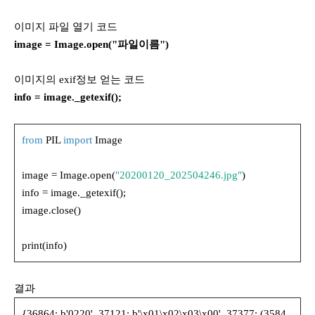
이미지 파일 열기 코드
image = Image.open("파일이름")
이미지의 exif정보 얻는 코드
info = image._getexif();
from
PIL
import
Image
image = Image.open(
"20200120_202504246.jpg"
)
info = image._getexif();
image.close()
print(info)
결과
{36864: b'0220', 37121: b'\x01\x02\x03\x00', 37377: (3584,