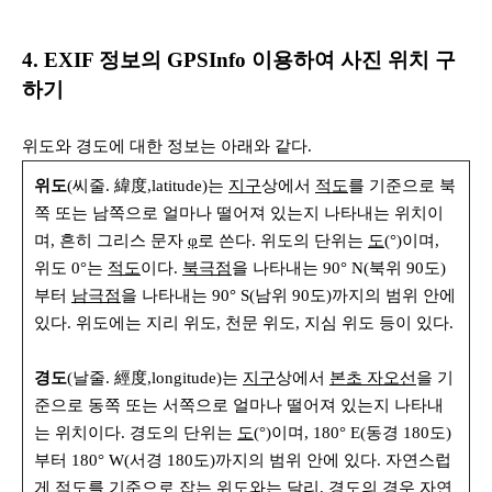
4. EXIF 정보의 GPSInfo 이용하여 사진 위치 구
하기
위도와 경도에 대한 정보는 아래와 같다.
위도
(씨줄. 緯度,latitude)는
지구
상에서
적도
를 기준으로 북
쪽 또는 남쪽으로 얼마나 떨어져 있는지 나타내는 위치이
며, 흔히 그리스 문자
φ
로 쓴다. 위도의 단위는
도
(°)이며,
위도 0°는
적도
이다.
북극점
을 나타내는 90° N(북위 90도)
부터
남극점
을 나타내는 90° S(남위 90도)까지의 범위 안에
있다. 위도에는 지리 위도, 천문 위도, 지심 위도 등이 있다.
경도
(날줄. 經度,longitude)는
지구
상에서
본초 자오선
을 기
준으로 동쪽 또는 서쪽으로 얼마나 떨어져 있는지 나타내
는 위치이다. 경도의 단위는
도
(°)이며, 180° E(동경 180도)
부터 180° W(서경 180도)까지의 범위 안에 있다. 자연스럽
게 적도를 기준으로 잡는
위도
와는 달리, 경도의 경우 자연