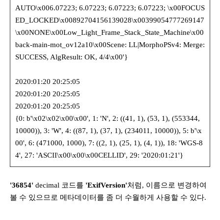
AUTO\x006.07223; 6.07223; 6.07223; 6.07223; \x00FOCUS
ED_LOCKED\x00892704156139028\x00399054777269147
\x00NONE\x00Low_Light_Frame_Stack_State_Machine\x00
back-main-mot_ov12a10\x00Scene: LL|MorphoPSv4: Merge:
SUCCESS, AlgResult: OK, 4/4\x00'}
2020:01:20 20:25:05
2020:01:20 20:25:05
2020:01:20 20:25:05
{0: b'\x02\x02\x00\x00', 1: 'N', 2: ((41, 1), (53, 1), (553344,
10000)), 3: 'W', 4: ((87, 1), (37, 1), (234011, 10000)), 5: b'\x
00', 6: (471000, 1000), 7: ((2, 1), (25, 1), (4, 1)), 18: 'WGS-8
4', 27: 'ASCII\x00\x00\x00CELLID', 29: '2020:01:21'}
'36854'
decimal 코드를
'ExifVersion'
처럼, 이름으로 변경하여
볼 수 있으므로 메타데이터를 좀 더 수월하게 사용할 수 있다.