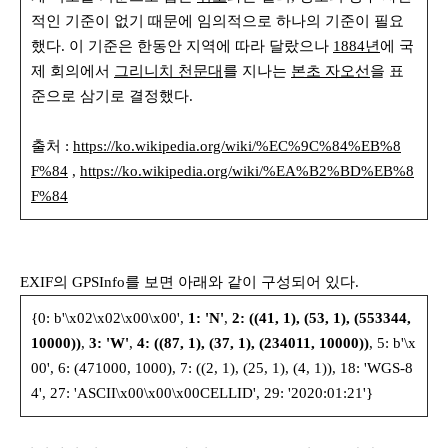
적인 기준이 없기 때문에 임의적으로 하나의 기준이 필요
했다. 이 기준은 한동안 지역에 따라 달랐으나
1884년
에 국
제 회의에서
그리니치 천문대
를 지나는
본초 자오선
을 표
준으로 삼기로 결정했다.
출처 :
https://ko.wikipedia.org/wiki/%EC%9C%84%EB%8
F%84
,
https://ko.wikipedia.org/wiki/%EA%B2%BD%EB%8
F%84
EXIF의 GPSInfo를 보면 아래와 같이 구성되어 있다.
{0: b'\x02\x02\x00\x00',
1: 'N'
,
2: ((41, 1), (53, 1), (553344,
10000))
,
3: 'W'
,
4: ((87, 1), (37, 1), (234011, 10000))
, 5: b'\x
00', 6: (471000, 1000), 7: ((2, 1), (25, 1), (4, 1)), 18: 'WGS-8
4', 27: 'ASCII\x00\x00\x00CELLID', 29: '2020:01:21'}