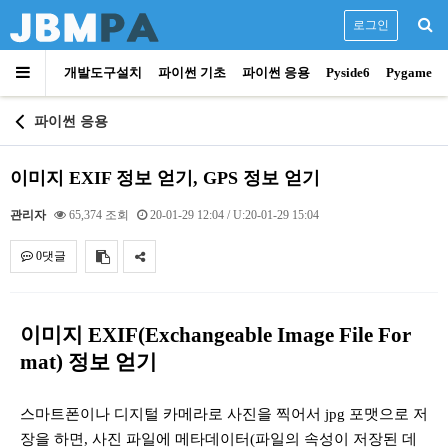
로그인
개발도구설치
파이썬 기초
파이썬 응용
Pyside6
Pygame
파이썬 응용
이미지 EXIF 정보 얻기, GPS 정보 얻기
관리자
65,374 조회
20-01-29 12:04
/ U:20-01-29 15:04
0댓글
내용
이미지 EXIF(Exchangeable Image File For
mat) 정보 얻기
스마트폰이나 디지털 카메라로 사진을 찍어서 jpg 포맷으로 저
장을 하면, 사진 파일에 메타데이터(파일의 속성이 저장된 데