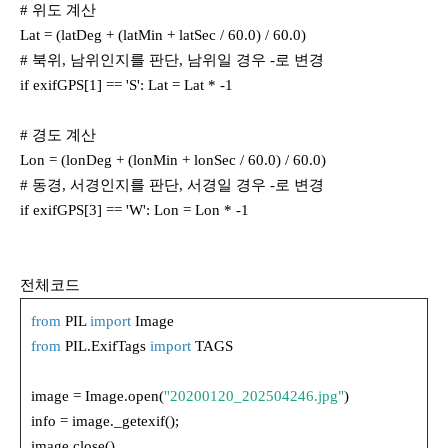
# 위도 계산
Lat = (latDeg + (latMin + latSec / 60.0) / 60.0)
# 북위, 남위인지를 판단, 남위일 경우 -로 변경
if exifGPS[1] == 'S': Lat = Lat * -1
# 경도 계산
Lon = (lonDeg + (lonMin + lonSec / 60.0) / 60.0)
# 동경, 서경인지를 판단, 서경일 경우 -로 변경
if exifGPS[3] == 'W': Lon = Lon * -1
전체코드
from
PIL
import
Image
from
PIL.ExifTags
import
TAGS
image = Image.open(
"20200120_202504246.jpg"
)
info = image._getexif();
image.close()