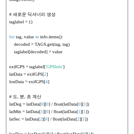
# 새로운 딕셔너리 생성
taglabel = {}
for
tag, value
in
info.items():
decoded = TAGS.get(tag, tag)
taglabel[decoded] = value
exifGPS = taglabel[
'GPSInfo'
]
latData = exifGPS[
2
]
lonData = exifGPS[
4
]
# 도, 분, 초 계산
latDeg = latData[
0
][
0
] / float(latData[
0
][
1
])
latMin = latData[
1
][
0
] / float(latData[
1
][
1
])
latSec = latData[
2
][
0
] / float(latData[
2
][
1
])