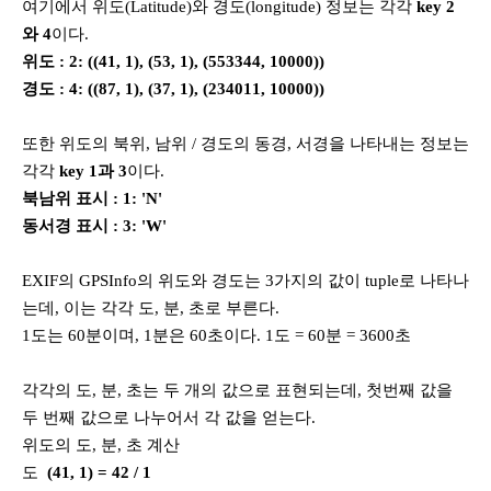
여기에서 위도(Latitude)와 경도(longitude) 정보는 각각
key 2
와 4
이다.
위도 : 2: ((41, 1), (53, 1), (553344, 10000))
경도 : 4: ((87, 1), (37, 1), (234011, 10000))
또한 위도의 북위, 남위 / 경도의 동경, 서경을 나타내는 정보는
각각
key 1과 3
이다.
북남위 표시 : 1: 'N'
동서경 표시 : 3: 'W'
EXIF의 GPSInfo의 위도와 경도는 3가지의 값이 tuple로 나타나
는데, 이는 각각 도, 분, 초로 부른다.
1도는 60분이며, 1분은 60초이다. 1도 = 60분 = 3600초
각각의 도, 분, 초는 두 개의 값으로 표현되는데, 첫번째 값을
두 번째 값으로 나누어서 각 값을 얻는다.
위도의 도, 분, 초 계산
도
(41, 1) = 42 / 1