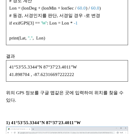
# 경도 계산
Lon = (lonDeg + (lonMin + lonSec /
60.0
) /
60.0
)
# 동경, 서경인지를 판단, 서경일 경우 -로 변경
if exifGPS[3] ==
'W'
: Lon = Lon *
-1
print(Lat,
","
, Lon)
결과
41°53'55.3344"N 87°37'23.4011"W
41.898704 , -87.62316697222222
위의 GPS 정보를 구글 맵같은 곳에 입력하여 위치를 찾을 수
있다.
1) 41°53'55.3344"N 87°37'23.4011"W