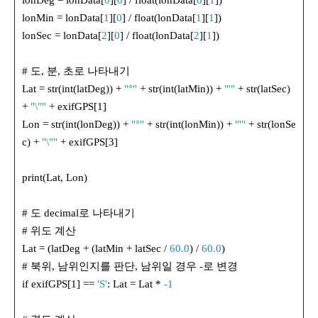
lonDeg = lonData[
0
][
0
] / float(lonData[
0
][
1
])
lonMin = lonData[
1
][
0
] / float(lonData[
1
][
1
])
lonSec = lonData[
2
][
0
] / float(lonData[
2
][
1
])
# 도, 분, 초로 나타내기
Lat = str(int(latDeg)) +
"°"
+ str(int(latMin)) +
"'"
+ str(latSec)
+
"\""
+ exifGPS[1]
Lon = str(int(lonDeg)) +
"°"
+ str(int(lonMin)) +
"'"
+ str(lonSe
c) +
"\""
+ exifGPS[3]
print(Lat, Lon)
# 도 decimal로 나타내기
# 위도 계산
Lat = (latDeg + (latMin + latSec /
60.0
) /
60.0
)
# 북위, 남위인지를 판단, 남위일 경우 -로 변경
if exifGPS[1] ==
'S'
: Lat = Lat *
-1