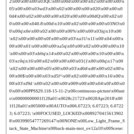
2\x00\x00\x00\x03QC\x00\x00d\x00\x00\x02\x00\x00\x00\x
05\x00\x00\x03wd3\x00\x02\x00\x00\x00\x020\x00\x00\x0
0d4\x00\x02\x00\x00\x00\x020\x00\x00\x00dQ\x00\x02\x0
0\x00\x00\x040.8\x00d\x10\x00\x02\x00\x00\x00\x03NO\x0
0\x00q\x0e\x00\x02\x00\x00\x00%\x00\x00\x03|q\x10\x00
\x02\x00\x00\x00\x0f\x00\x00\x03\xa1U\x11\x00\x04\x00\x
00\x00\x01\x00\x00\x00\xa5q\x0f\x00\x02\x00\x00\x00\x10
\x00\x00\x03\xb0q\x14\x00\x02\x00\x00\x00\x10\x00\x00\x
03\xc0q\x16\x00\x02\x00\x00\x00\x03{}\x00\x00q\x17\x00
\x02\x00\x00\x00\x05\x00\x00\x03\xd0d\xd0\x00\x02\x00\x
00\x00$\x00\x00\x03\xd5f^\x00\x02\x00\x00\x00\x16\x00\x
00\x03\xf9d \x00\x02\x00\x00\x009\x00\x00\x04\x0f\x00\x0
0\x00\x00PPSS29.118-15-11-2\x00continuous-picture\x00aut
o\x00000000001f120a01\x0028c21723\x0028Apr2018\x00
1f120a01\x005000\x00AUTO\x006.07223; 6.07223; 6.0722
3; 6.07223; \x00FOCUSED_LOCKED\x0089270415613902
8\x00399054777269147\x00NONE\x00Low_Light_Frame_S
tack_State_Machine\x00back-main-mot_ov12a10\x00Scene: