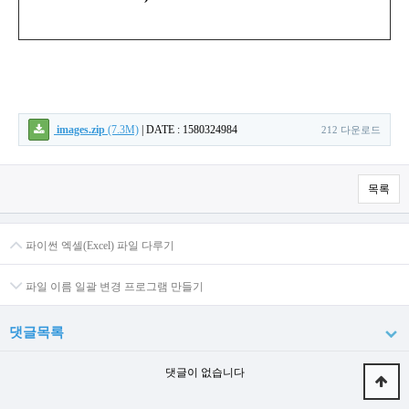
images.zip
(7.3M)
|
DATE : 1580324984
212 다운로드
목록
파이썬 엑셀(Excel) 파일 다루기
파일 이름 일괄 변경 프로그램 만들기
댓글목록
댓글이 없습니다