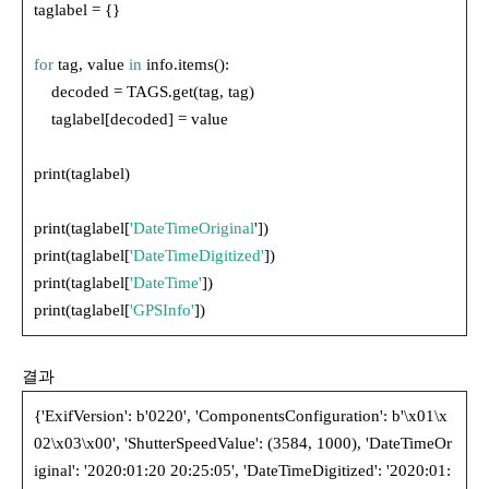
taglabel = {}
for
tag, value
in
info.items():
decoded = TAGS.get(tag, tag)
taglabel[decoded] = value
print(taglabel)
print(taglabel[
'DateTimeOriginal
'])
print(taglabel[
'DateTimeDigitized'
])
print(taglabel[
'DateTime'
])
print(taglabel[
'GPSInfo'
])
결과
{'ExifVersion': b'0220', 'ComponentsConfiguration': b'\x01\x
02\x03\x00', 'ShutterSpeedValue': (3584, 1000), 'DateTimeOr
iginal': '2020:01:20 20:25:05', 'DateTimeDigitized': '2020:01: