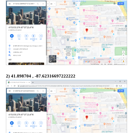
2) 41.898704 , -87.62316697222222