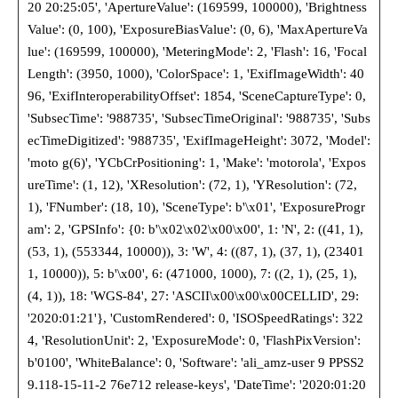
20 20:25:05', 'ApertureValue': (169599, 100000), 'Brightness
Value': (0, 100), 'ExposureBiasValue': (0, 6), 'MaxApertureVa
lue': (169599, 100000), 'MeteringMode': 2, 'Flash': 16, 'Focal
Length': (3950, 1000), 'ColorSpace': 1, 'ExifImageWidth': 40
96, 'ExifInteroperabilityOffset': 1854, 'SceneCaptureType': 0,
'SubsecTime': '988735', 'SubsecTimeOriginal': '988735', 'Subs
ecTimeDigitized': '988735', 'ExifImageHeight': 3072, 'Model':
'moto g(6)', 'YCbCrPositioning': 1, 'Make': 'motorola', 'Expos
ureTime': (1, 12), 'XResolution': (72, 1), 'YResolution': (72,
1), 'FNumber': (18, 10), 'SceneType': b'\x01', 'ExposureProgr
am': 2, 'GPSInfo': {0: b'\x02\x02\x00\x00', 1: 'N', 2: ((41, 1),
(53, 1), (553344, 10000)), 3: 'W', 4: ((87, 1), (37, 1), (23401
1, 10000)), 5: b'\x00', 6: (471000, 1000), 7: ((2, 1), (25, 1),
(4, 1)), 18: 'WGS-84', 27: 'ASCII\x00\x00\x00CELLID', 29:
'2020:01:21'}, 'CustomRendered': 0, 'ISOSpeedRatings': 322
4, 'ResolutionUnit': 2, 'ExposureMode': 0, 'FlashPixVersion':
b'0100', 'WhiteBalance': 0, 'Software': 'ali_amz-user 9 PPSS2
9.118-15-11-2 76e712 release-keys', 'DateTime': '2020:01:20