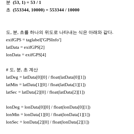
분
(53, 1) = 53 / 1
초
(553344, 10000) = 553344 / 10000
도, 분, 초를 하나의 위도로 나타내는 식은 아래와 같다.
exifGPS = taglabel['GPSInfo']
latData = exifGPS[2]
lonData = exifGPS[4]
# 도, 분, 초 계산
latDeg = latData[0][0] / float(latData[0][1])
latMin = latData[1][0] / float(latData[1][1])
latSec = latData[2][0] / float(latData[2][1])
lonDeg = lonData[0][0] / float(lonData[0][1])
lonMin = lonData[1][0] / float(lonData[1][1])
lonSec = lonData[2][0] / float(lonData[2][1])