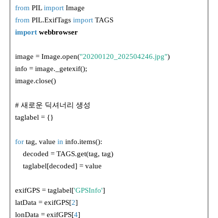
from
PIL
import
Image
from
PIL.ExifTags
import
TAGS
import
webbrowser
image = Image.open(
"20200120_202504246.jpg"
)
info = image._getexif();
image.close()
# 새로운 딕셔너리 생성
taglabel = {}
for
tag, value
in
info.items():
decoded = TAGS.get(tag, tag)
taglabel[decoded] = value
exifGPS = taglabel[
'GPSInfo'
]
latData = exifGPS[
2
]
lonData = exifGPS[
4
]