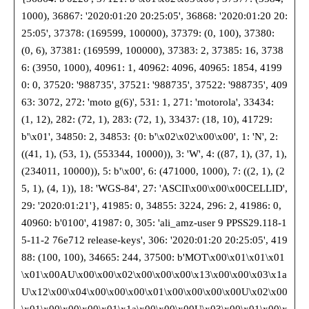
1000), 36867: '2020:01:20 20:25:05', 36868: '2020:01:20 20:
25:05', 37378: (169599, 100000), 37379: (0, 100), 37380:
(0, 6), 37381: (169599, 100000), 37383: 2, 37385: 16, 3738
6: (3950, 1000), 40961: 1, 40962: 4096, 40965: 1854, 4199
0: 0, 37520: '988735', 37521: '988735', 37522: '988735', 409
63: 3072, 272: 'moto g(6)', 531: 1, 271: 'motorola', 33434:
(1, 12), 282: (72, 1), 283: (72, 1), 33437: (18, 10), 41729:
b'\x01', 34850: 2, 34853: {0: b'\x02\x02\x00\x00', 1: 'N', 2:
((41, 1), (53, 1), (553344, 10000)), 3: 'W', 4: ((87, 1), (37, 1),
(234011, 10000)), 5: b'\x00', 6: (471000, 1000), 7: ((2, 1), (2
5, 1), (4, 1)), 18: 'WGS-84', 27: 'ASCII\x00\x00\x00CELLID',
29: '2020:01:21'}, 41985: 0, 34855: 3224, 296: 2, 41986: 0,
40960: b'0100', 41987: 0, 305: 'ali_amz-user 9 PPSS29.118-1
5-11-2 76e712 release-keys', 306: '2020:01:20 20:25:05', 419
88: (100, 100), 34665: 244, 37500: b'MOT\x00\x01\x01\x01
\x01\x00AU\x00\x00\x02\x00\x00\x00\x13\x00\x00\x03\x1a
U\x12\x00\x04\x00\x00\x00\x01\x00\x00\x00\x00U\x02\x00