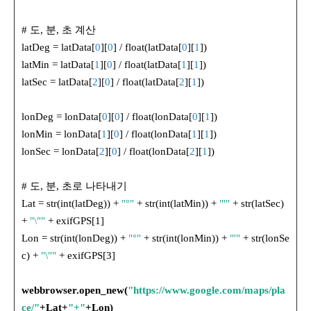
# 도, 분, 초 계산
latDeg = latData[
0
][
0
] / float(latData[
0
][
1
])
latMin = latData[
1
][
0
] / float(latData[
1
][
1
])
latSec = latData[
2
][
0
] / float(latData[
2
][
1
])
lonDeg = lonData[
0
][
0
] / float(lonData[
0
][
1
])
lonMin = lonData[
1
][
0
] / float(lonData[
1
][
1
])
lonSec = lonData[
2
][
0
] / float(lonData[
2
][
1
])
# 도, 분, 초로 나타내기
Lat = str(int(latDeg)) +
"°"
+ str(int(latMin)) +
"'"
+ str(latSec)
+
"\""
+ exifGPS[1]
Lon = str(int(lonDeg)) +
"°"
+ str(int(lonMin)) +
"'"
+ str(lonSe
c) +
"\""
+ exifGPS[3]
webbrowser.open_new(
"https://www.google.com/maps/pla
ce/"
+Lat+
"+"
+Lon)