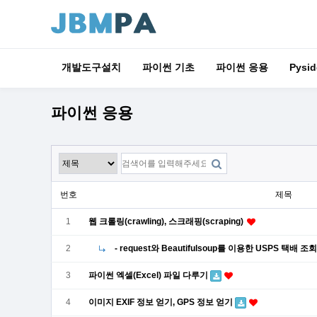
개발도구설치
파이썬 기초
파이썬 응용
Pysid
파이썬 응용
번호
제목
1
웹 크롤링(crawling), 스크래핑(scraping)
2
- request와 Beautifulsoup를 이용한 USPS 택배 조
3
파이썬 엑셀(Excel) 파일 다루기
4
이미지 EXIF 정보 얻기, GPS 정보 얻기