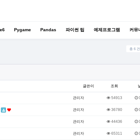
e6
Pygame
Pandas
파이썬 팁
예제프로그램
커뮤
총 6 건
글쓴이
조회
관리자
54913
0
회
관리자
36780
0
관리자
44436
0
관리자
65311
0